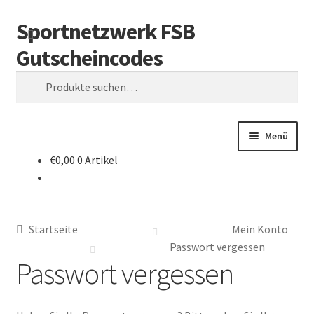
Sportnetzwerk FSB
Zur
Zum
S
Navigation
Inhalt
u
Gutscheincodes
springen
springen
c
h
Suche
e
nach:
Menü
€
0,00
0 Artikel
Start
Bestellung erhalten
Startseite
Mein Konto
Check out
Passwort vergessen
Passwort vergessen
Mein Konto